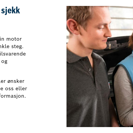
 sjekk
din motor
nkle steg.
tilsvarende
 og
ler ønsker
e oss eller
nformasjon.