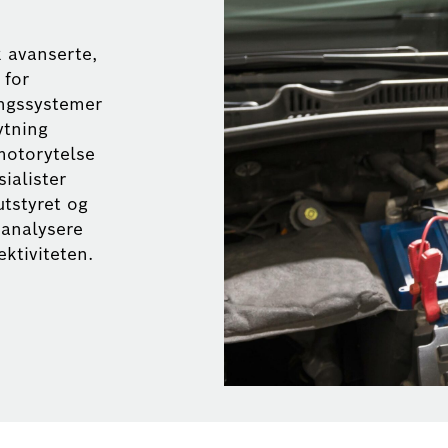
k avanserte,
 for
ingssystemer
ytning
 motorytelse
sialister
utstyret og
 analysere
ektiviteten.