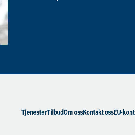
Tjenester
Tilbud
Om oss
Kontakt oss
EU-kont