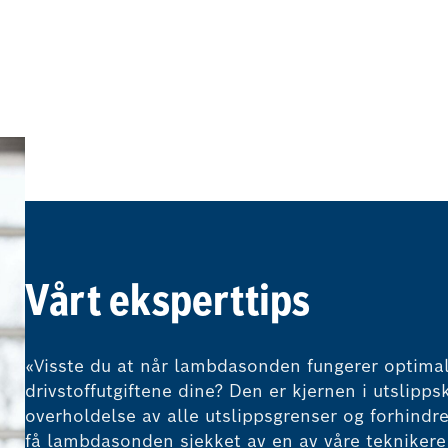
Vårt eksperttips
«Visste du at når lambdasonden fungerer optimal
drivstoffutgiftene dine? Den er kjernen i utslipp
overholdelse av alle utslippsgrenser og forhindre
få lambdasonden sjekket av en av våre tekniker