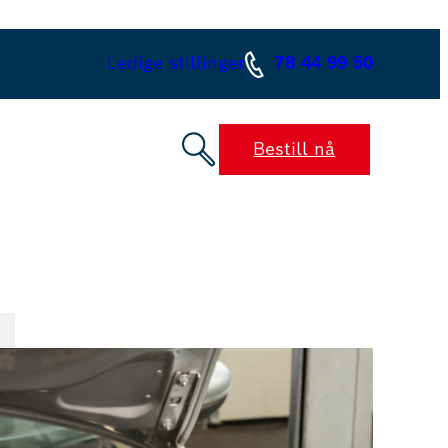
Ledige stillinger
78 44 99 50
Bestill nå