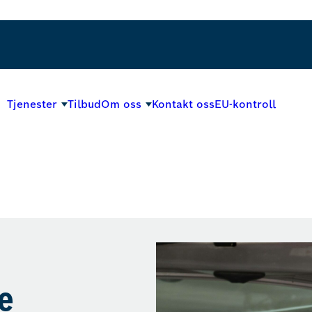
Tjenester
Tilbud
Om oss
Kontakt oss
EU-kontroll
e