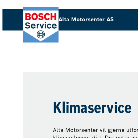
Alta Motorsenter AS
Klimaservice
Alta Motorsenter vil gjerne utfø
klimaanlegget ditt. Dra nytte a