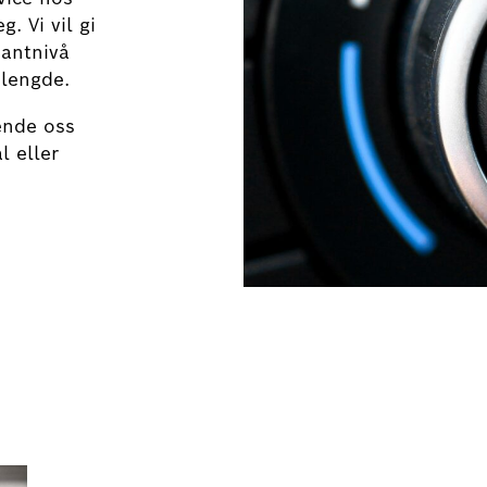
. Vi vil gi
kantnivå
elengde.
sende oss
l eller