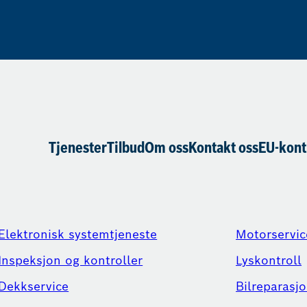
Tjenester
Tilbud
Om oss
Kontakt oss
EU-kont
Elektronisk systemtjeneste
Motorservic
Inspeksjon og kontroller
Lyskontroll
Dekkservice
Bilreparasjo