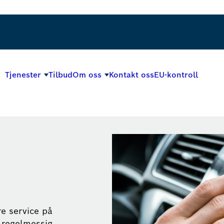
Tjenester
Tilbud
Om oss
Kontakt oss
EU-kontroll
re service på
v regelmessig